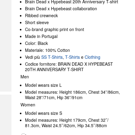
Brain Dead x Hypebeast 20th Anniversary T-shirt
Brain Dead x Hypebeast collaboration
Ribbed crewneck
Short sleeve
Co-brand graphic print on front
Made in Portugal
Color: Black
Materiale: 100% Cotton
Vedi più
SS T-Shirts
,
T-Shirts
e
Clothing
Codice fornitore: BRAIN DEAD X HYPEBEAST
20TH ANNIVERSARY T-SHIRT
Men
Model wears size L
Model measures: Height 186cm, Chest 34”/86cm,
Waist 28”/71cm, Hip 36”/91cm
Women
Model wears size S
Model measures: Height 179cm, Chest 32’’/
81.3cm, Waist 24.5’’/62cm, Hip 34.5’’/88cm