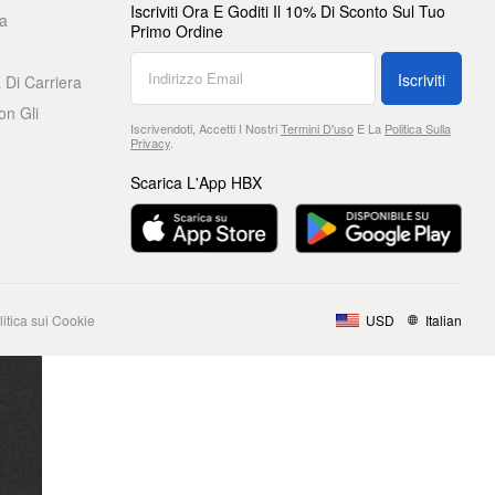
Iscriviti Ora E Goditi Il 10% Di Sconto Sul Tuo
a
Primo Ordine
Iscriviti
 Di Carriera
on Gli
Iscrivendoti, Accetti I Nostri
Termini D'uso
E La
Politica Sulla
Privacy
.
Scarica L'App HBX
litica sui Cookie
USD
Italian