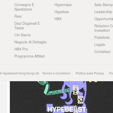
Consegna E
Hypemaps
Sala Stamp
Spedizione
Hypebae
Leadership
Resi
HBX
Opportunità
Dazi Doganali E
Relazioni C
Tasse
Investitori
Chi Siamo
Pubblicità
Negozio Al Dettaglio
Legale
HBX Pro
Contattaci
Programma Affiliati
 di Hypebeast Hong Kong Ltd.
Termini e Condizioni
Politica sulla Privacy
Po