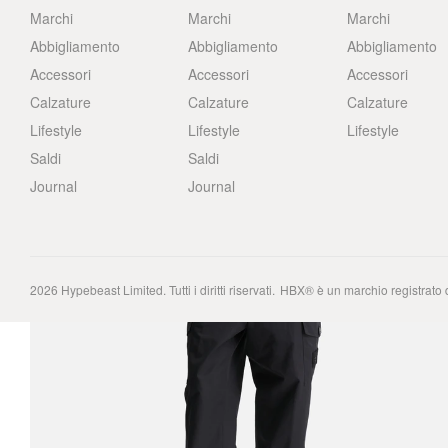
Marchi
Marchi
Marchi
Abbigliamento
Abbigliamento
Abbigliamento
Accessori
Accessori
Accessori
Calzature
Calzature
Calzature
Lifestyle
Lifestyle
Lifestyle
Saldi
Saldi
Journal
Journal
2026
Hypebeast Limited
. Tutti i diritti riservati.
HBX® è un marchio registrato