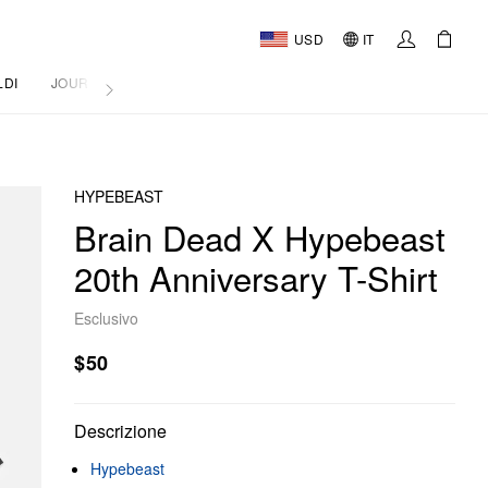
USD
IT
LDI
JOURNAL
HYPEBEAST
Brain Dead X Hypebeast
20th Anniversary T-Shirt
Esclusivo
$50
Descrizione
Hypebeast