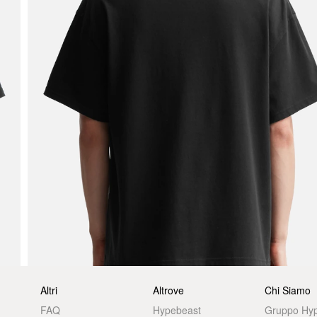
Altri
Altrove
Chi Siamo
FAQ
Hypebeast
Gruppo Hy