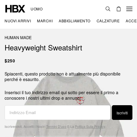
UOMO
NUOVI ARRIVI
MARCHI
ABBIGLIAMENTO
CALZATURE
ACCE
HUMAN MADE
Heavyweight Sweatshirt
$250
Spiacenti, questo prodotto non è attualmente più disponibile
perché è esaurito.
Inserisci il tuo indirizzo email qui sotto per essere il primo a
conoscere i nostri ultimi drop e annunci.
Iscriviti
Iscrivendoti, Accetti I Nostri
Termini D'uso
E La
Politica Sulla Privacy
.