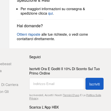
Spedizione & Resi
Per maggiori informazioni su consegna &
spedizione clicca
qui
.
Hai domande?
Ottieni risposte
alle tue richieste, o vedi come
contattarci direttamente.
Seguici
pebeast
Iscriviti Ora E Goditi Il 10% Di Sconto Sul Tuo
a
Primo Ordine
Iscriviti
 Di Carriera
on Gli
Iscrivendoti, Accetti I Nostri
Termini D'uso
E La
Politica Sulla
Privacy
.
Scarica L'App HBX