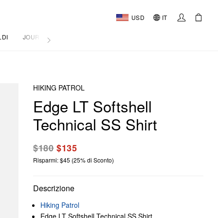
USD
IT
LDI
JOURNAL
HIKING PATROL
Edge LT Softshell
Technical SS Shirt
$180
$135
Risparmi: $45 (25% di Sconto)
Descrizione
Hiking Patrol
Edge LT Softshell Technical SS Shirt