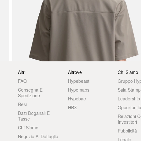
Altri
Altrove
Chi Siamo
FAQ
Hypebeast
Gruppo Hy
Consegna E
Hypemaps
Sala Stamp
Spedizione
Hypebae
Leadership
Resi
HBX
Opportunità
Dazi Doganali E
Relazioni C
Tasse
Investitori
Chi Siamo
Pubblicità
Negozio Al Dettaglio
Legale