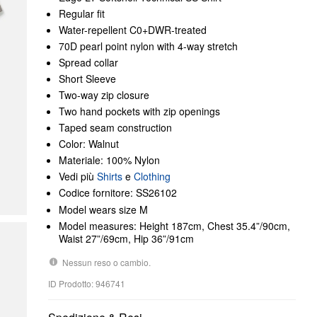
Regular fit
Water-repellent C0+DWR-treated
70D pearl point nylon with 4-way stretch
Spread collar
Short Sleeve
Two-way zip closure
Two hand pockets with zip openings
Taped seam construction
Color: Walnut
Materiale: 100% Nylon
Vedi più
Shirts
e
Clothing
Codice fornitore: SS26102
Model wears size M
Model measures: Height 187cm, Chest 35.4”/90cm,
Waist 27”/69cm, Hip 36”/91cm
Nessun reso o cambio.
ID Prodotto: 946741