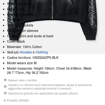
Wide, relaxed fit
Fixed hood
Dropped shoulder
Zip closure
Two front pockets
Font print on sleeves
Graphic print and studs at back
Color: Black
Materiale: 100% Cotton
Vedi più
Hoodies
e
Clothing
Codice fornitore: HSSS26ZP5-BLK
Model wears size M
Model measures: Height 189cm, Chest 34.6/88cm, Waist
28.7”/73cm, Hip 36,2”/92cm
Nessun reso o cambio.
Questo è un articolo fuori misura/sovrappeso, spese di spedizione
aggiuntive verranno applicate durante il checkout.
Spedizione gratuita non applicabile per questo articolo.
ID Prodotto: 950262