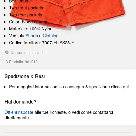
Belt loops
Two front pockets
Two rear pockets
Color: Blood Orange
Materiale: 100% Nylon
Vedi più
Shorts
e
Clothing
Codice fornitore: 7007-EL-SS23-F
Nessun reso o cambio.
ID Prodotto: 901918
Spedizione & Resi
Per maggiori informazioni su consegna & spedizione clicca
qui
.
Hai domande?
Ottieni risposte
alle tue richieste, o vedi come contattarci
direttamente.