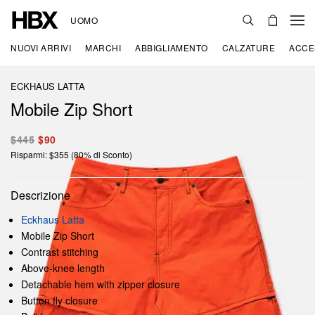
UOMO
NUOVI ARRIVI
MARCHI
ABBIGLIAMENTO
CALZATURE
ACCE
ECKHAUS LATTA
Mobile Zip Short
$445
$90
Risparmi: $355 (80% di Sconto)
Descrizione
Eckhaus Latta
Mobile Zip Short
Contrast stitching
Above-knee length
Detachable hem with zipper closure
Button fly closure