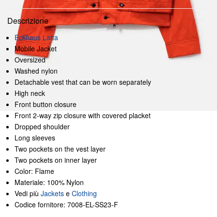
Descrizione
Eckhaus Latta
Mobile Jacket
Oversized
Washed nylon
Detachable vest that can be worn separately
High neck
Front button closure
Front 2-way zip closure with covered placket
Dropped shoulder
Long sleeves
Two pockets on the vest layer
Two pockets on inner layer
Color: Flame
Materiale: 100% Nylon
Vedi più
Jackets
e
Clothing
Codice fornitore: 7008-EL-SS23-F