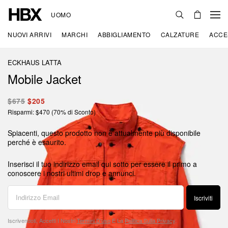
UOMO
NUOVI ARRIVI
MARCHI
ABBIGLIAMENTO
CALZATURE
ACCE
ECKHAUS LATTA
Mobile Jacket
$675
$205
Risparmi: $470 (70% di Sconto)
Spiacenti, questo prodotto non è attualmente più disponibile
perché è esaurito.
Inserisci il tuo indirizzo email qui sotto per essere il primo a
conoscere i nostri ultimi drop e annunci.
Iscriviti
Iscrivendoti, Accetti I Nostri
Termini D'uso
E La
Politica Sulla Privacy
.