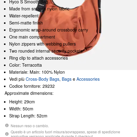
Hyco S Smooth Bag
Made from smooth nylon fabric
Water-repellent
Semi-matte finish
Ergonomic wrap-around crossbody carry
One main compartment
Nylon zippers with webbing pullers
Two rounded internal security pockets
Ring clip to attach accessories
Color: Terracotta
Materiale: Main: 100% Nylon
Vedi più
Cross-Body Bags
,
Bags
e
Accessories
Codice fornitore: 29232
Approximate dimensions:
Height: 29cm
Width: 50cm
Strap Length: 52cm
Nessun reso o cambio.
Questo è un articolo fuori misura/sovrappeso, spese di spedizione
aggiuntive verranno applicate durante il checkout.