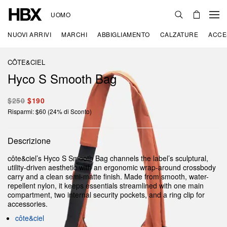
UOMO
NUOVI ARRIVI
MARCHI
ABBIGLIAMENTO
CALZATURE
ACCE
CÔTE&CIEL
Hyco S Smooth Bag
$250
$190
Risparmi: $60 (24% di Sconto)
Descrizione
côte&ciel’s Hyco S Smooth Bag channels the label’s sculptural,
utility-driven aesthetic with an ergonomic wrap-around crossbody
carry and a clean semi-matte finish. Made from smooth, water-
repellent nylon, it keeps essentials streamlined with one main
compartment, two internal security pockets, and a ring clip for
accessories.
côte&ciel