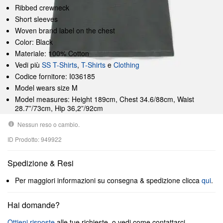
Ribbed crewneck
Short sleeves
Woven brand label on the chest
Color: Black
Materiale: 100% Cotton
Vedi più
SS T-Shirts
,
T-Shirts
e
Clothing
Codice fornitore: I036185
Model wears size M
Model measures: Height 189cm, Chest 34.6/88cm, Waist
28.7”/73cm, Hip 36,2”/92cm
Nessun reso o cambio.
ID Prodotto: 949922
Spedizione & Resi
Per maggiori informazioni su consegna & spedizione clicca
qui
.
Hai domande?
Ottieni risposte
alle tue richieste, o vedi come contattarci