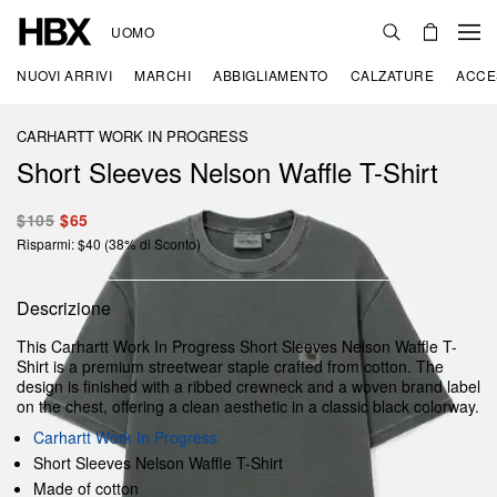
UOMO
NUOVI ARRIVI
MARCHI
ABBIGLIAMENTO
CALZATURE
ACCE
CARHARTT WORK IN PROGRESS
Short Sleeves Nelson Waffle T-Shirt
$105
$65
Risparmi: $40 (38% di Sconto)
Descrizione
This Carhartt Work In Progress Short Sleeves Nelson Waffle T-
Shirt is a premium streetwear staple crafted from cotton. The
design is finished with a ribbed crewneck and a woven brand label
on the chest, offering a clean aesthetic in a classic black colorway.
Carhartt Work In Progress
Short Sleeves Nelson Waffle T-Shirt
Made of cotton