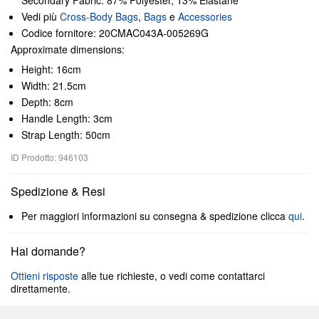
Secondary Fabric: 87% Polyester, 13% Elastane
Vedi più
Cross-Body Bags
,
Bags
e
Accessories
Codice fornitore: 20CMAC043A-005269G
Approximate dimensions:
Height: 16cm
Width: 21.5cm
Depth: 8cm
Handle Length: 3cm
Strap Length: 50cm
ID Prodotto: 946103
Spedizione & Resi
Per maggiori informazioni su consegna & spedizione clicca
qui
.
Hai domande?
Ottieni risposte
alle tue richieste, o vedi come contattarci
direttamente.