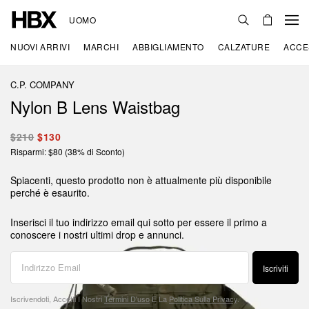
UOMO
NUOVI ARRIVI
MARCHI
ABBIGLIAMENTO
CALZATURE
ACCE
C.P. COMPANY
Nylon B Lens Waistbag
$210
$130
Risparmi: $80 (38% di Sconto)
Spiacenti, questo prodotto non è attualmente più disponibile
perché è esaurito.
Inserisci il tuo indirizzo email qui sotto per essere il primo a
conoscere i nostri ultimi drop e annunci.
Iscriviti
Iscrivendoti, Accetti I Nostri
Termini D'uso
E La
Politica Sulla Privacy
.