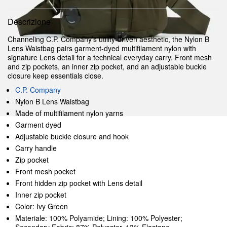
Descrizione
Channeling C.P. Company’s utility-driven aesthetic, the Nylon B
Lens Waistbag pairs garment-dyed multifilament nylon with
signature Lens detail for a technical everyday carry. Front mesh
and zip pockets, an inner zip pocket, and an adjustable buckle
closure keep essentials close.
C.P. Company
Nylon B Lens Waistbag
Made of multifilament nylon yarns
Garment dyed
Adjustable buckle closure and hook
Carry handle
Zip pocket
Front mesh pocket
Front hidden zip pocket with Lens detail
Inner zip pocket
Color: Ivy Green
Materiale: 100% Polyamide; Lining: 100% Polyester;