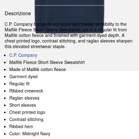
Descrizione
C.P. Company brings its signature sportswear sensibility to the
Malfilè Fleece Short Sleeve Sweatshirt, cut in a regular fit from
Malfilè cotton fleece and finished with garment-dyed depth. A
chest printed logo, contrast stitching, and raglan sleeves sharpen
this elevated streetwear staple.
C.P. Company
Malfilè Fleece Short Sleeve Sweatshirt
Made of Malfilè cotton fleece
Garment dyed
Regular fit
Ribbed crewneck
Raglan sleeves
Short sleeves
Chest printed logo
Contrast stitching
Ribbed hem
Color: Midnight Navy