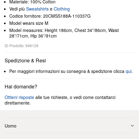
Materiale: 100% Cotton
Vedi più
Sweatshirts
e
Clothing
Codice fornitore: 20CMSS188A-110337G
Model wears size M
Model measures: Height 186cm, Chest 34”/86cm, Waist
28”/71cm, Hip 36”/91cm
ID Prodotto: 946126
Spedizione & Resi
Per maggiori informazioni su consegna & spedizione clicca
qui
.
Hai domande?
Ottieni risposte
alle tue richieste, o vedi come contattarci
direttamente.
Uomo