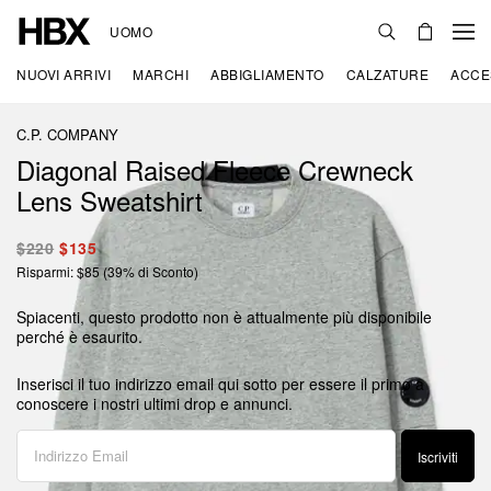
UOMO
NUOVI ARRIVI
MARCHI
ABBIGLIAMENTO
CALZATURE
ACCE
C.P. COMPANY
Diagonal Raised Fleece Crewneck
Lens Sweatshirt
$220
$135
Risparmi: $85 (39% di Sconto)
Spiacenti, questo prodotto non è attualmente più disponibile
perché è esaurito.
Inserisci il tuo indirizzo email qui sotto per essere il primo a
conoscere i nostri ultimi drop e annunci.
Iscriviti