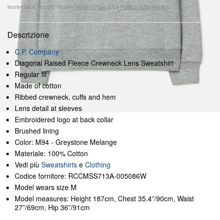
Iscrivendoti, Accetti I Nostri
Termini D'uso
E La
Politica Sulla Privacy
.
Descrizione
C.P. Company
Diagonal Raised Fleece Crewneck Lens Sweatshirt
Regular fit
Made of cotton
Ribbed crewneck, cuffs and hem
Lens detail at sleeves
Embroidered logo at back collar
Brushed lining
Color: M94 - Greystone Melange
Materiale: 100% Cotton
Vedi più
Sweatshirts
e
Clothing
Codice fornitore: RCCMSS713A-005086W
Model wears size M
Model measures: Height 187cm, Chest 35.4”/90cm, Waist
27”/69cm, Hip 36”/91cm