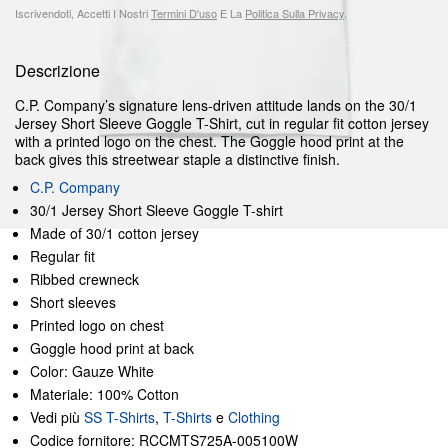
Iscrivendoti, Accetti I Nostri
Termini D'uso
E La
Politica Sulla Privacy
.
Descrizione
C.P. Company’s signature lens-driven attitude lands on the 30/1
Jersey Short Sleeve Goggle T-Shirt, cut in regular fit cotton jersey
with a printed logo on the chest. The Goggle hood print at the
back gives this streetwear staple a distinctive finish.
C.P. Company
30/1 Jersey Short Sleeve Goggle T-shirt
Made of 30/1 cotton jersey
Regular fit
Ribbed crewneck
Short sleeves
Printed logo on chest
Goggle hood print at back
Color: Gauze White
Materiale: 100% Cotton
Vedi più
SS T-Shirts
,
T-Shirts
e
Clothing
Codice fornitore: RCCMTS725A-005100W