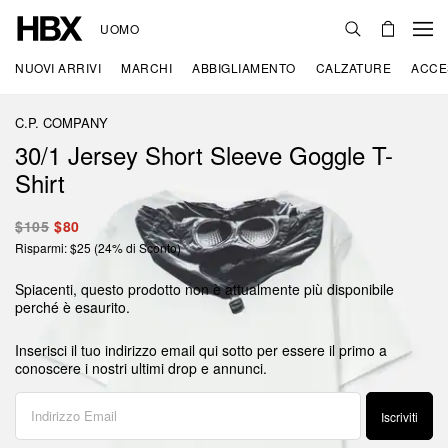
UOMO
NUOVI ARRIVI
MARCHI
ABBIGLIAMENTO
CALZATURE
ACCE
C.P. COMPANY
30/1 Jersey Short Sleeve Goggle T-
Shirt
$105
$80
Risparmi: $25 (24% di Sconto)
Spiacenti, questo prodotto non è attualmente più disponibile
perché è esaurito.
Inserisci il tuo indirizzo email qui sotto per essere il primo a
conoscere i nostri ultimi drop e annunci.
Iscriviti