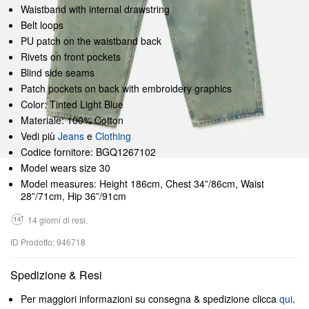
Waistband with internal drawstring
Belt loops
PU patch on the waistband back
Rivets on front pockets
Blind side seams
Patch pockets on back with embroidery graphics
Color: Tinted Light Blue
Materiale: 100% Cotton
Vedi più
Jeans
e
Clothing
Codice fornitore: BGQ1267102
Model wears size 30
Model measures: Height 186cm, Chest 34”/86cm, Waist
28”/71cm, Hip 36”/91cm
14 giorni di resi.
ID Prodotto: 946718
Spedizione & Resi
Per maggiori informazioni su consegna & spedizione clicca
qui
.