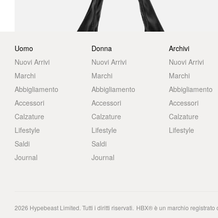
Uomo
Donna
Archivi
Nuovi Arrivi
Nuovi Arrivi
Nuovi Arrivi
Marchi
Marchi
Marchi
Abbigliamento
Abbigliamento
Abbigliamento
Accessori
Accessori
Accessori
Calzature
Calzature
Calzature
Lifestyle
Lifestyle
Lifestyle
Saldi
Saldi
Journal
Journal
2026
Hypebeast Limited
. Tutti i diritti riservati.
HBX® è un marchio registrato