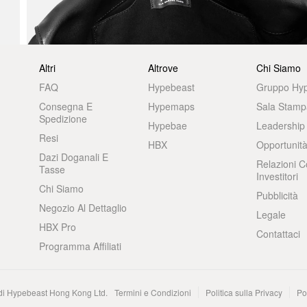
Altri
Altrove
Chi Siamo
FAQ
Hypebeast
Gruppo Hy
Consegna E
Hypemaps
Sala Stamp
Spedizione
Hypebae
Leadership
Resi
HBX
Opportunità
Dazi Doganali E
Relazioni C
Tasse
Investitori
Chi Siamo
Pubblicità
Negozio Al Dettaglio
Legale
HBX Pro
Contattaci
Programma Affiliati
 di Hypebeast Hong Kong Ltd.
Termini e Condizioni
Politica sulla Privacy
Po