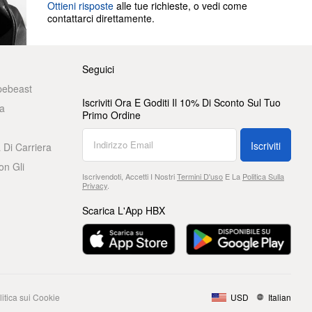
Ottieni risposte
alle tue richieste, o vedi come
contattarci direttamente.
Seguici
pebeast
Iscriviti Ora E Goditi Il 10% Di Sconto Sul Tuo
a
Primo Ordine
Iscriviti
 Di Carriera
on Gli
Iscrivendoti, Accetti I Nostri
Termini D'uso
E La
Politica Sulla
Privacy
.
Scarica L'App HBX
litica sui Cookie
USD
Italian