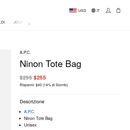
USD
IT
LDI
JOURNAL
A.P.C.
Ninon Tote Bag
$295
$255
Risparmi: $40 (14% di Sconto)
Descrizione
A.P.C.
Ninon Tote Bag
Unisex