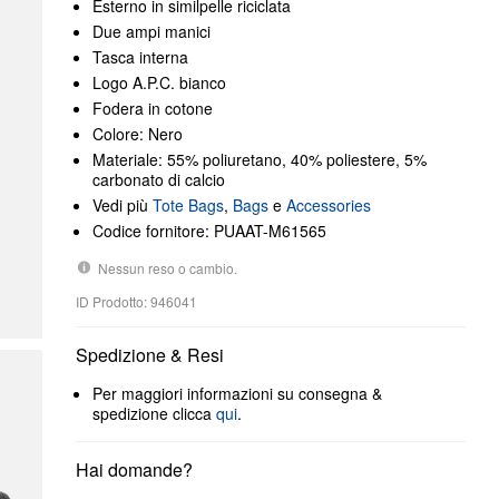
Esterno in similpelle riciclata
Due ampi manici
Tasca interna
Logo A.P.C. bianco
Fodera in cotone
Colore: Nero
Materiale: 55% poliuretano, 40% poliestere, 5%
carbonato di calcio
Vedi più
Tote Bags
,
Bags
e
Accessories
Codice fornitore: PUAAT-M61565
Nessun reso o cambio.
ID Prodotto: 946041
Spedizione & Resi
Per maggiori informazioni su consegna &
spedizione clicca
qui
.
Hai domande?