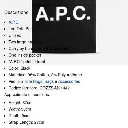
Descrizione
A.P.C.
Lou Tote Bag
Unisex
Two large handles
Carry by hand or on the shoulder
One inside pocket
"A.P.C." print in front
Color: Black
Materiale: 98% Cotton, 2% Polyurethane
Vedi più
Tote Bags
,
Bags
e
Accessories
Codice fornitore: COZZS-M61442
Approximate dimensions:
Height: 37cm
Width: 30cm
Depth: 9cm
Strap Length: 27cm