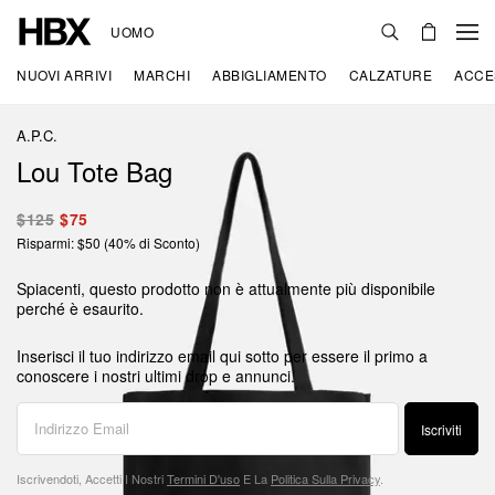
UOMO
NUOVI ARRIVI
MARCHI
ABBIGLIAMENTO
CALZATURE
ACCE
A.P.C.
Lou Tote Bag
$125
$75
Risparmi: $50 (40% di Sconto)
Spiacenti, questo prodotto non è attualmente più disponibile
perché è esaurito.
Inserisci il tuo indirizzo email qui sotto per essere il primo a
conoscere i nostri ultimi drop e annunci.
Iscriviti
Iscrivendoti, Accetti I Nostri
Termini D'uso
E La
Politica Sulla Privacy
.