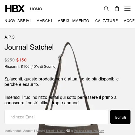
UOMO
NUOVI ARRIVI
MARCHI
ABBIGLIAMENTO
CALZATURE
ACCE
A.P.C.
Journal Satchel
$250
$150
Risparmi: $100 (40% di Sconto)
Spiacenti, questo prodotto non è attualmente più disponibile
perché è esaurito.
Inserisci il tuo indirizzo email qui sotto per essere il primo a
conoscere i nostri ultimi drop e annunci.
Iscriviti
Iscrivendoti, Accetti I Nostri
Termini D'uso
E La
Politica Sulla Privacy
.