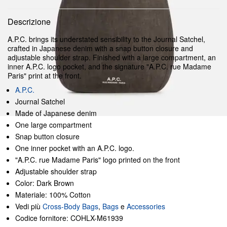
Descrizione
A.P.C. brings its understated sensibility to the Journal Satchel,
crafted in Japanese denim with a snap button closure and
adjustable shoulder strap. Finished with a large compartment, an
inner A.P.C. logo pocket, and the signature "A.P.C. rue Madame
Paris" print at the front.
A.P.C.
Journal Satchel
Made of Japanese denim
One large compartment
Snap button closure
One inner pocket with an A.P.C. logo.
"A.P.C. rue Madame Paris" logo printed on the front
Adjustable shoulder strap
Color: Dark Brown
Materiale: 100% Cotton
Vedi più
Cross-Body Bags
,
Bags
e
Accessories
Codice fornitore: COHLX-M61939