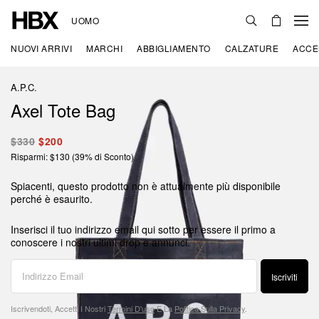
UOMO
NUOVI ARRIVI
MARCHI
ABBIGLIAMENTO
CALZATURE
ACCE
A.P.C.
Axel Tote Bag
$330
$200
Risparmi: $130 (39% di Sconto)
Spiacenti, questo prodotto non è attualmente più disponibile
perché è esaurito.
Inserisci il tuo indirizzo email qui sotto per essere il primo a
conoscere i nostri ultimi drop e annunci.
Iscriviti
Iscrivendoti, Accetti I Nostri
Termini D'uso
E La
Politica Sulla Privacy
.