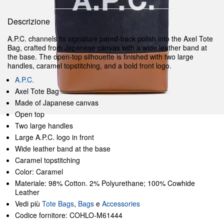
Descrizione
A.P.C. channels its signature pared-back polish into the Axel Tote
Bag, crafted from Japanese canvas with a wide leather band at
the base. The open-top silhouette is finished with two large
handles, caramel topstitching, and a bold front logo.
A.P.C.
Axel Tote Bag
Made of Japanese canvas
Open top
Two large handles
Large A.P.C. logo in front
Wide leather band at the base
Caramel topstitching
Color: Caramel
Materiale: 98% Cotton. 2% Polyurethane; 100% Cowhide
Leather
Vedi più
Tote Bags
,
Bags
e
Accessories
Codice fornitore: COHLO-M61444