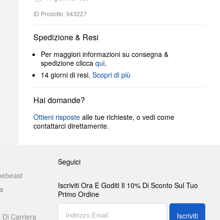
ID Prodotto: 943227
Spedizione & Resi
Per maggiori informazioni su consegna &
spedizione clicca
qui
.
14 giorni di resi.
Scopri di più
Hai domande?
Ottieni risposte
alle tue richieste, o vedi come
contattarci direttamente.
Seguici
pebeast
Iscriviti Ora E Goditi Il 10% Di Sconto Sul Tuo
a
Primo Ordine
Iscriviti
 Di Carriera