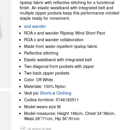
ripstop fabric with reflective stitching for a functional
finish. An elastic waistband with integrated belt and
multiple zipper pockets keep this performance-minded
staple ready for movement.
and wander
ROA x and wander Ripstop Wind Short Pant
ROA x and wander collaboration
Made from water-repellent ripstop fabric
Reflective stitching
Elastic waistband with integrated belt
Two diagonal front pockets with zipper
Two back zipper pockets
Color: Off White
Materiale: 100% Nylon
Vedi più
Shorts
e
Clothing
Codice fornitore: 5746182511
Model wears size M
Model measures: Height 186cm, Chest 34”/86cm,
Waist 28”/71cm, Hip 36”/91cm
14 giorni di resi.