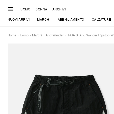
UOMO
DONNA
ARCHIVI
NUOVI ARRIVI
MARCHI
ABBIGLIAMENTO
CALZATURE
Home
Uomo
Marchi
And Wander
ROA X And Wander Ripstop Wi