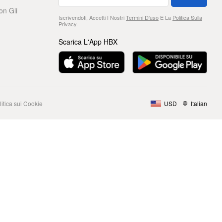
on Gli
Iscrivendoti, Accetti I Nostri
Termini D'uso
E La
Politica Sulla
Privacy
.
Scarica L'App HBX
litica sui Cookie
USD
Italian