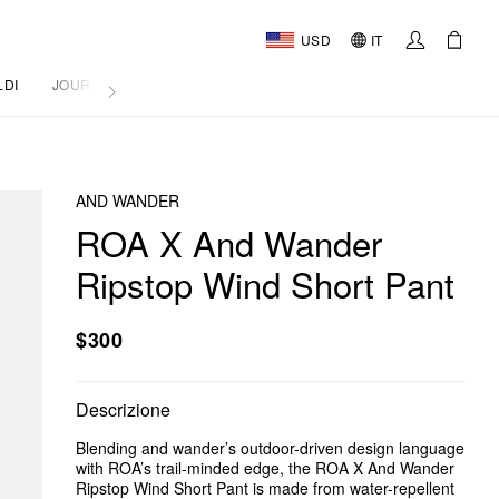
USD
IT
LDI
JOURNAL
AND WANDER
ROA X And Wander
Ripstop Wind Short Pant
$300
Descrizione
Blending and wander’s outdoor-driven design language
with ROA’s trail-minded edge, the ROA X And Wander
Ripstop Wind Short Pant is made from water-repellent