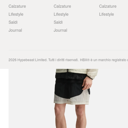
Calzature
Calzature
Calzature
Lifestyle
Lifestyle
Lifestyle
Saldi
Saldi
Journal
Journal
2026
Hypebeast Limited
. Tutti i diritti riservati.
HBX® è un marchio registrato