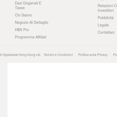
Dazi Doganali E
Relazioni C
Tasse
Investitori
Chi Siamo
Pubblicità
Negozio Al Dettaglio
Legale
HBX Pro
Contattaci
Programma Affiliati
 di Hypebeast Hong Kong Ltd.
Termini e Condizioni
Politica sulla Privacy
Po