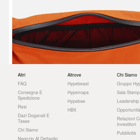
Altri
Altrove
Chi Siamo
FAQ
Hypebeast
Gruppo Hy
Consegna E
Hypemaps
Sala Stamp
Spedizione
Hypebae
Leadership
Resi
HBX
Opportunità
Dazi Doganali E
Relazioni C
Tasse
Investitori
Chi Siamo
Pubblicità
Negozio Al Dettaglio