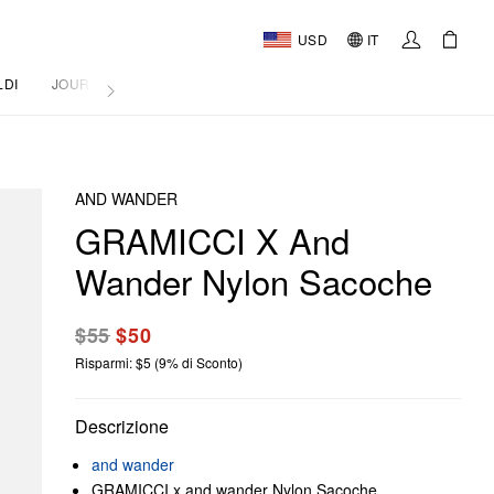
USD
IT
LDI
JOURNAL
AND WANDER
GRAMICCI X And
Wander Nylon Sacoche
$55
$50
Risparmi: $5 (9% di Sconto)
Descrizione
and wander
GRAMICCI x and wander Nylon Sacoche