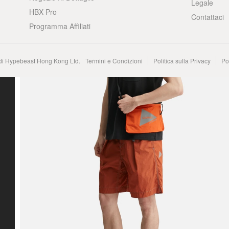
Legale
HBX Pro
Contattaci
Programma Affiliati
 di Hypebeast Hong Kong Ltd.
Termini e Condizioni
Politica sulla Privacy
Po