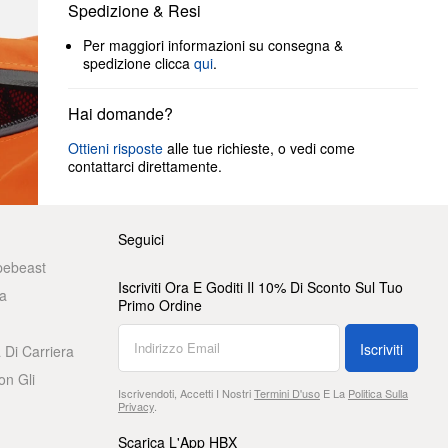
Spedizione & Resi
Per maggiori informazioni su consegna &
spedizione clicca
qui
.
Hai domande?
Ottieni risposte
alle tue richieste, o vedi come
contattarci direttamente.
Seguici
pebeast
Iscriviti Ora E Goditi Il 10% Di Sconto Sul Tuo
a
Primo Ordine
Iscriviti
 Di Carriera
on Gli
Iscrivendoti, Accetti I Nostri
Termini D'uso
E La
Politica Sulla
Privacy
.
Scarica L'App HBX