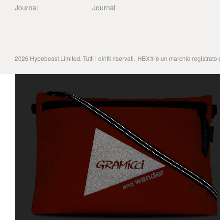
Journal
Journal
2026
Hypebeast Limited
. Tutti i diritti riservati.
HBX® è un marchio registrato