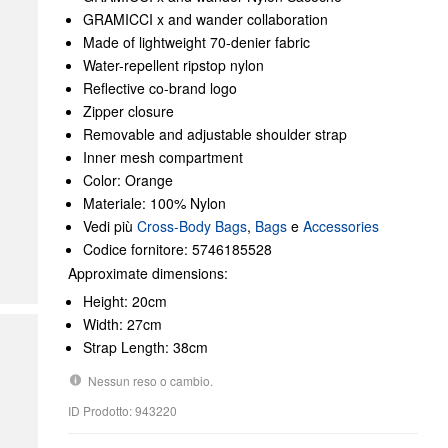
GRAMICCI x and wander collaboration
Made of lightweight 70-denier fabric
Water-repellent ripstop nylon
Reflective co-brand logo
Zipper closure
Removable and adjustable shoulder strap
Inner mesh compartment
Color: Orange
Materiale: 100% Nylon
Vedi più
Cross-Body Bags
,
Bags
e
Accessories
Codice fornitore: 5746185528
Approximate dimensions:
Height: 20cm
Width: 27cm
Strap Length: 38cm
Nessun reso o cambio.
ID Prodotto: 943220