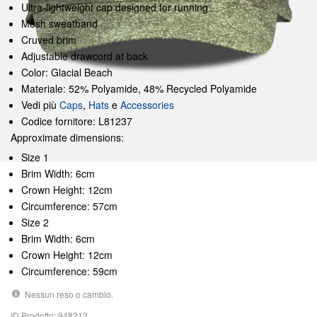
Ultra-lightweight cap designed for running
Mesh sweatband
Cruved brim
Adjustable drawcord at back
Color: Glacial Beach
Materiale: 52% Polyamide, 48% Recycled Polyamide
Vedi più
Caps
,
Hats
e
Accessories
Codice fornitore: L81237
Approximate dimensions:
Size 1
Brim Width: 6cm
Crown Height: 12cm
Circumference: 57cm
Size 2
Brim Width: 6cm
Crown Height: 12cm
Circumference: 59cm
Nessun reso o cambio.
ID Prodotto: 948212