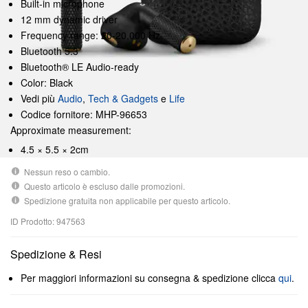
Built-in microphone
12 mm dynamic driver
Frequency range: 20-20,000 Hz
Bluetooth 5.3
Bluetooth® LE Audio-ready
Color: Black
Vedi più
Audio
,
Tech & Gadgets
e
Life
Codice fornitore: MHP-96653
Approximate measurement:
4.5 × 5.5 × 2cm
Nessun reso o cambio.
Questo articolo è escluso dalle promozioni.
Spedizione gratuita non applicabile per questo articolo.
ID Prodotto: 947563
Spedizione & Resi
Per maggiori informazioni su consegna & spedizione clicca
qui
.