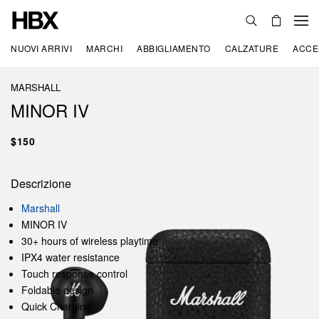
NUOVI ARRIVI
MARCHI
ABBIGLIAMENTO
CALZATURE
ACCE
MARSHALL
MINOR IV
$150
Descrizione
Marshall
MINOR IV
30+ hours of wireless playtime
IPX4 water resistance
Touch response control
Foldable design
Quick Charging