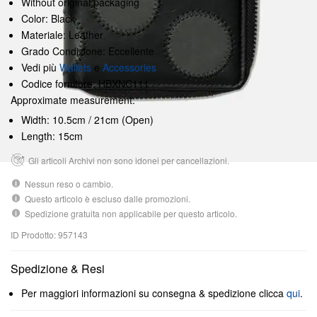
Without original packaging
Color: Black
Materiale: Leather
Grado Condizione: Eccellente
Vedi più
Wallets
e
Accessories
Codice fornitore: HBXNC111
Approximate measurement:
Width: 10.5cm / 21cm (Open)
Length: 15cm
Gli articoli Archivi non sono idonei per cancellazioni.
Nessun reso o cambio.
Questo articolo è escluso dalle promozioni.
Spedizione gratuita non applicabile per questo articolo.
ID Prodotto: 957143
Spedizione & Resi
Per maggiori informazioni su consegna & spedizione clicca
qui
.