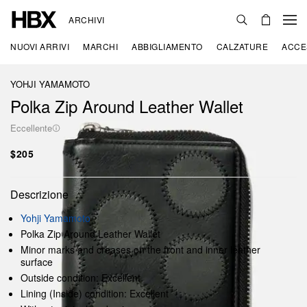
ARCHIVI
NUOVI ARRIVI
MARCHI
ABBIGLIAMENTO
CALZATURE
ACCE
YOHJI YAMAMOTO
Polka Zip Around Leather Wallet
Eccellente
$205
Descrizione
Yohji Yamamoto
Polka Zip Around Leather Wallet
Minor marks and creases on the front and inner leather
surface
Outside condition: Excellent
Lining (Inside) condition: Excellent