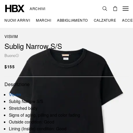
ARCHIVI
NUOVI ARRIVI
MARCHI
ABBIGLIAMENTO
CALZATURE
ACCE
VISVIM
Sublig Narrow S/S
Buono
$155
Descrizione
Visvim
Sublig Narrow S/S
Stretched body
Signs of aging, pilling and color fading
Outside condition: Good
Lining (Inside) condition: Good