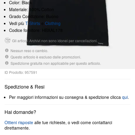
Color: Black
Materiale: 100% Cotton
Grado Condizione: Buono
Vedi più
T-Shirts
e
Clothing
Codice fornitore: HBXAL178
Gli articoli Archivi non sono idonei per cancellazioni.
Nessun reso o cambio.
Questo articolo è escluso dalle promozioni.
Spedizione gratuita non applicabile per questo articolo.
ID Prodotto: 957591
Spedizione & Resi
Per maggiori informazioni su consegna & spedizione clicca
qui
.
Hai domande?
Ottieni risposte
alle tue richieste, o vedi come contattarci
direttamente.