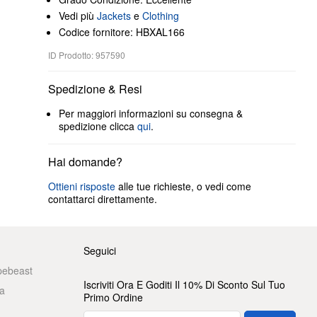
Vedi più
Jackets
e
Clothing
Codice fornitore: HBXAL166
ID Prodotto: 957590
Spedizione & Resi
Per maggiori informazioni su consegna &
spedizione clicca
qui
.
Hai domande?
Ottieni risposte
alle tue richieste, o vedi come
contattarci direttamente.
Seguici
pebeast
Iscriviti Ora E Goditi Il 10% Di Sconto Sul Tuo
a
Primo Ordine