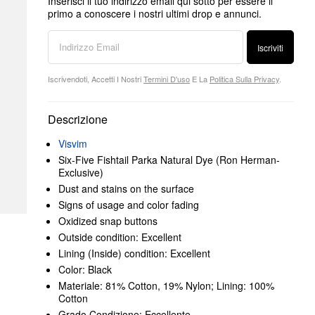
Inserisci il tuo indirizzo email qui sotto per essere il
primo a conoscere i nostri ultimi drop e annunci.
Iscriviti
Iscrivendoti, Accetti I Nostri
Termini D'uso
E La
Politica Sulla Privacy
.
Descrizione
Visvim
Six-Five Fishtail Parka Natural Dye (Ron Herman-
Exclusive)
Dust and stains on the surface
Signs of usage and color fading
Oxidized snap buttons
Outside condition: Excellent
Lining (Inside) condition: Excellent
Color: Black
Materiale: 81% Cotton, 19% Nylon; Lining: 100%
Cotton
Grado Condizione: Eccellente