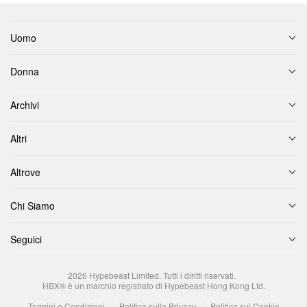
Uomo
Donna
Archivi
Altri
Altrove
Chi Siamo
Seguici
2026
Hypebeast Limited
. Tutti i diritti riservati.
HBX® è un marchio registrato di Hypebeast Hong Kong Ltd.
Termini e Condizioni
Politica sulla Privacy
Politica sui Cookie