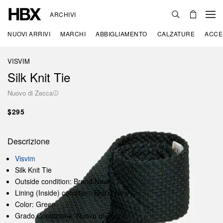
ARCHIVI
NUOVI ARRIVI
MARCHI
ABBIGLIAMENTO
CALZATURE
ACCE
VISVIM
Silk Knit Tie
Nuovo di Zecca
$295
Descrizione
Visvim
Silk Knit Tie
Outside condition: Brand New
Lining (Inside) condition: Brand New
Color: Green
Grado Condizione: Nuovo di Zecca