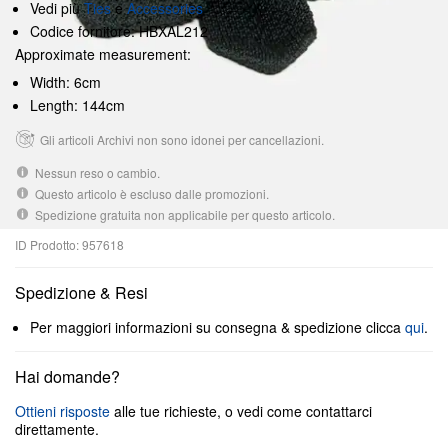
Vedi più
Ties
e
Accessories
Codice fornitore: HBXAL212
Approximate measurement:
Width: 6cm
Length: 144cm
Gli articoli Archivi non sono idonei per cancellazioni.
Nessun reso o cambio.
Questo articolo è escluso dalle promozioni.
Spedizione gratuita non applicabile per questo articolo.
ID Prodotto: 957618
Spedizione & Resi
Per maggiori informazioni su consegna & spedizione clicca
qui
.
Hai domande?
Ottieni risposte
alle tue richieste, o vedi come contattarci
direttamente.