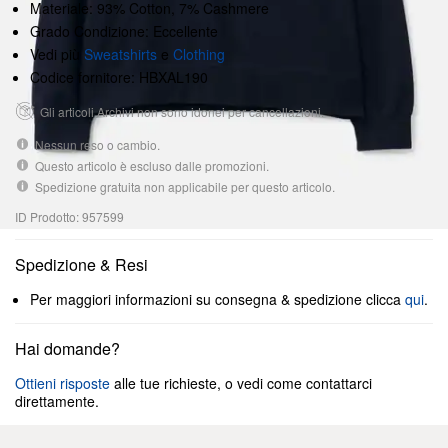
Materiale: 93% Cotton, 7% Cashmere
Grado Condizione: Eccellente
Vedi più
Sweatshirts
e
Clothing
Codice fornitore: HBXAL190
Gli articoli Archivi non sono idonei per cancellazioni.
Nessun reso o cambio.
Questo articolo è escluso dalle promozioni.
Spedizione gratuita non applicabile per questo articolo.
ID Prodotto: 957599
Spedizione & Resi
Per maggiori informazioni su consegna & spedizione clicca
qui
.
Hai domande?
Ottieni risposte
alle tue richieste, o vedi come contattarci
direttamente.