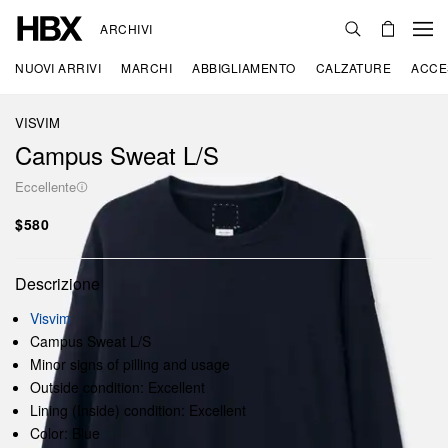
ARCHIVI
NUOVI ARRIVI
MARCHI
ABBIGLIAMENTO
CALZATURE
ACCE
VISVIM
Campus Sweat L/S
Eccellente
$580
Descrizione
Visvim
Campus Sweat L/S
Minor signs of pilling and usage
Outside condition: Excellent
Lining (Inside) condition: Excellent
Color: Blue