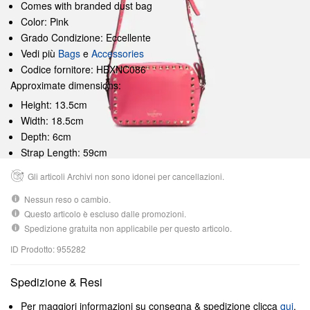
Comes with branded dust bag
Color: Pink
Grado Condizione: Eccellente
Vedi più
Bags
e
Accessories
Codice fornitore: HBXNC086
Approximate dimensions:
Height: 13.5cm
Width: 18.5cm
Depth: 6cm
Strap Length: 59cm
Gli articoli Archivi non sono idonei per cancellazioni.
Nessun reso o cambio.
Questo articolo è escluso dalle promozioni.
Spedizione gratuita non applicabile per questo articolo.
ID Prodotto: 955282
Spedizione & Resi
Per maggiori informazioni su consegna & spedizione clicca
qui
.