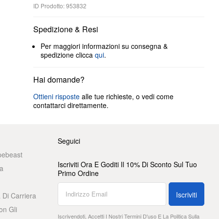
ID Prodotto: 953832
Spedizione & Resi
Per maggiori informazioni su consegna &
spedizione clicca
qui
.
Hai domande?
Ottieni risposte
alle tue richieste, o vedi come
contattarci direttamente.
Seguici
pebeast
Iscriviti Ora E Goditi Il 10% Di Sconto Sul Tuo
a
Primo Ordine
Iscriviti
 Di Carriera
on Gli
Iscrivendoti, Accetti I Nostri
Termini D'uso
E La
Politica Sulla