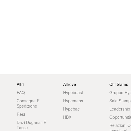
Altri
Altrove
Chi Siamo
FAQ
Hypebeast
Gruppo Hy
Consegna E
Hypemaps
Sala Stamp
Spedizione
Hypebae
Leadership
Resi
HBX
Opportunità
Dazi Doganali E
Relazioni C
Tasse
Investitori