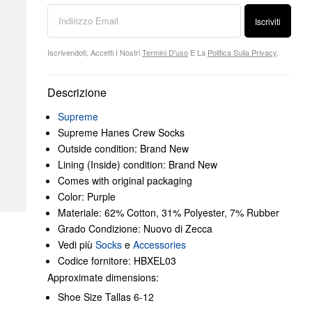
Iscriviti
Iscrivendoti, Accetti I Nostri
Termini D'uso
E La
Politica Sulla Privacy
.
Descrizione
Supreme
Supreme Hanes Crew Socks
Outside condition: Brand New
Lining (Inside) condition: Brand New
Comes with original packaging
Color: Purple
Materiale: 62% Cotton, 31% Polyester, 7% Rubber
Grado Condizione: Nuovo di Zecca
Vedi più
Socks
e
Accessories
Codice fornitore: HBXEL03
Approximate dimensions:
Shoe Size Tallas 6-12