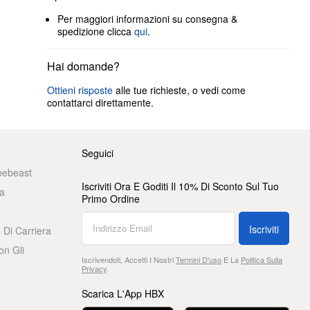
Per maggiori informazioni su consegna &
spedizione clicca
qui
.
Hai domande?
Ottieni risposte
alle tue richieste, o vedi come
contattarci direttamente.
Seguici
pebeast
Iscriviti Ora E Goditi Il 10% Di Sconto Sul Tuo
a
Primo Ordine
Iscriviti
 Di Carriera
on Gli
Iscrivendoti, Accetti I Nostri
Termini D'uso
E La
Politica Sulla
Privacy
.
Scarica L'App HBX