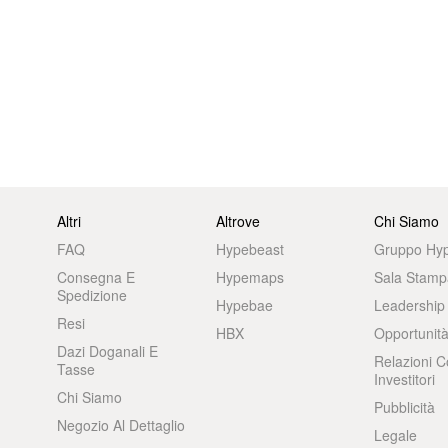
Altri
Altrove
Chi Siamo
FAQ
Hypebeast
Gruppo Hy
Consegna E
Hypemaps
Sala Stamp
Spedizione
Hypebae
Leadership
Resi
HBX
Opportunità
Dazi Doganali E
Relazioni C
Tasse
Investitori
Chi Siamo
Pubblicità
Negozio Al Dettaglio
Legale