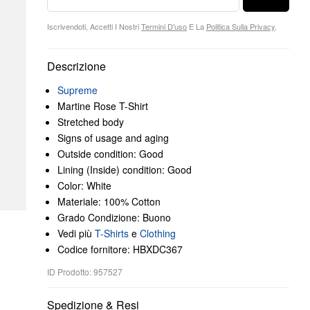
Iscrivendoti, Accetti I Nostri
Termini D'uso
E La
Politica Sulla Privacy
.
Descrizione
Supreme
Martine Rose T-Shirt
Stretched body
Signs of usage and aging
Outside condition: Good
Lining (Inside) condition: Good
Color: White
Materiale: 100% Cotton
Grado Condizione: Buono
Vedi più
T-Shirts
e
Clothing
Codice fornitore: HBXDC367
ID Prodotto: 957527
Spedizione & Resi