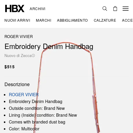
ARCHIVI
NUOVI ARRIVI
MARCHI
ABBIGLIAMENTO
CALZATURE
ACCE
ROGER VIVIER
Embroidery Denim Handbag
Nuovo di Zecca
$515
Descrizione
ROGER VIVIER
Embroidery Denim Handbag
Outside condition: Brand New
Lining (Inside) condition: Brand New
Comes with branded dust bag
Color: Multicolor