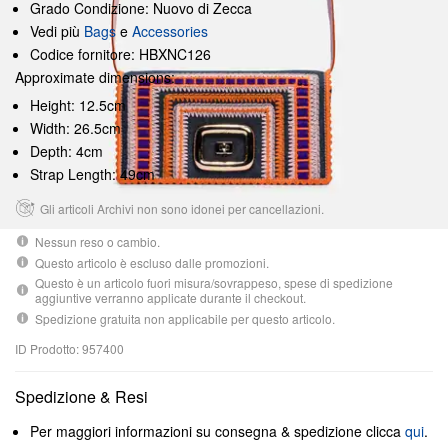
Grado Condizione: Nuovo di Zecca
Vedi più
Bags
e
Accessories
Codice fornitore: HBXNC126
Approximate dimensions:
Height: 12.5cm
Width: 26.5cm
Depth: 4cm
Strap Length: 49cm
Gli articoli Archivi non sono idonei per cancellazioni.
Nessun reso o cambio.
Questo articolo è escluso dalle promozioni.
Questo è un articolo fuori misura/sovrappeso, spese di spedizione
aggiuntive verranno applicate durante il checkout.
Spedizione gratuita non applicabile per questo articolo.
ID Prodotto: 957400
Spedizione & Resi
Per maggiori informazioni su consegna & spedizione clicca
qui
.