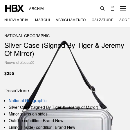
ARCHIVI
NUOVI ARRIVI
MARCHI
ABBIGLIAMENTO
CALZATURE
ACCE
NATIONAL GEOGRAPHIC
Silver Case (Signed By Tiger & Jeremy
Of Mirror)
Nuovo di Zecca
$255
Descrizione
National Geographic
Silver Case (Signed By Tiger & Jeremy of Mirror)
Minor stains on sides
Outside condition: Brand New
Lining (Inside) condition: Brand New