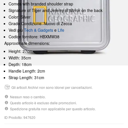
Comes with branded shoulder strap
Signature of Tiger and Jeremy of Mirror on the back
Color: Silver
Grado Condizione: Nuovo di Zecca
Vedi più
Tech & Gadgets
e
Life
Codice fornitore: HBXMW38
Approximate dimensions:
Height: 27cm
Width: 35cm
Depth: 18cm
Handle Length: 2cm
Strap Length: 31cm
Gli articoli Archivi non sono idonei per cancellazioni.
Nessun reso o cambio.
Questo articolo è escluso dalle promozioni.
Spedizione gratuita non applicabile per questo articolo.
ID Prodotto: 947620