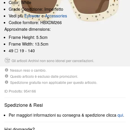
Color: White
Grado Condizione: Imperfetto
Vedi più
Eyewear
e
Accessories
Codice fornitore: HBXDM266
Approximate dimensions:
Frame Height: 5.5cm
Frame Width: 13.5cm
49 ☐ 19 - 140
Gli articoli Archivi non sono idonei per cancellazioni.
Nessun reso o cambio.
Questo articolo è escluso dalle promozioni.
Spedizione gratuita non applicabile per questo articolo.
ID Prodotto: 954166
Spedizione & Resi
Per maggiori informazioni su consegna & spedizione clicca
qui
.
Hai domande?