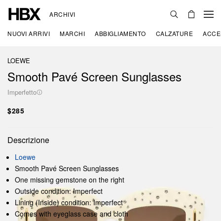
ARCHIVI
NUOVI ARRIVI
MARCHI
ABBIGLIAMENTO
CALZATURE
ACCE
LOEWE
Smooth Pavé Screen Sunglasses
Imperfetto
$285
Descrizione
Loewe
Smooth Pavé Screen Sunglasses
One missing gemstone on the right
Outside condition: Imperfect
Lining (Inside) condition: Imperfect
Comes with eyeglass case and cloth