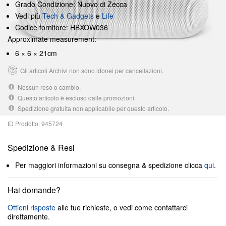
Grado Condizione: Nuovo di Zecca
Vedi più
Tech & Gadgets
e
Life
Codice fornitore: HBXOW036
Approximate measurement:
6 × 6 × 21cm
Gli articoli Archivi non sono idonei per cancellazioni.
Nessun reso o cambio.
Questo articolo è escluso dalle promozioni.
Spedizione gratuita non applicabile per questo articolo.
ID Prodotto: 945724
Spedizione & Resi
Per maggiori informazioni su consegna & spedizione clicca
qui
.
Hai domande?
Ottieni risposte
alle tue richieste, o vedi come contattarci
direttamente.