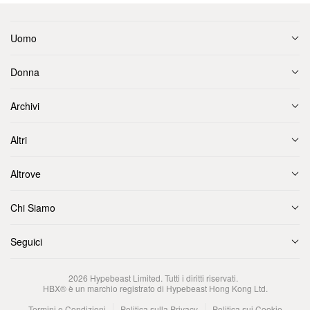
Uomo
Donna
Archivi
Altri
Altrove
Chi Siamo
Seguici
2026
Hypebeast Limited
. Tutti i diritti riservati.
HBX® è un marchio registrato di Hypebeast Hong Kong Ltd.
Termini e Condizioni
Politica sulla Privacy
Politica sui Cookie