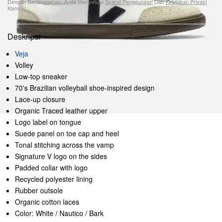
Dengan Berlangganan, Anda Menyetujui
Syarat Penggunaan
Dan
Kebijakan Privasi
Kami.
Deskripsi
Veja
Volley
Low-top sneaker
70's Brazilian volleyball shoe-inspired design
Lace-up closure
Organic Traced leather upper
Logo label on tongue
Suede panel on toe cap and heel
Tonal stitching across the vamp
Signature V logo on the sides
Padded collar with logo
Recycled polyester lining
Rubber outsole
Organic cotton laces
Color: White / Nautico / Bark