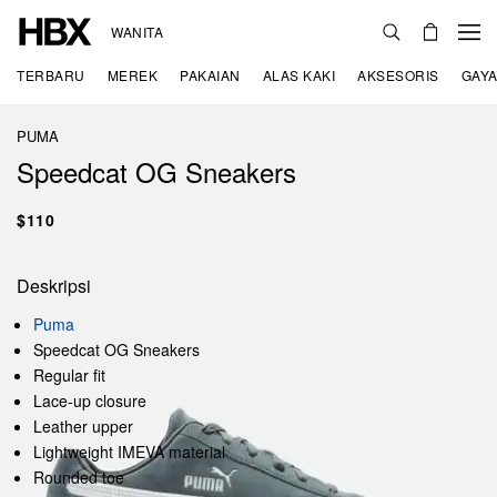
WANITA
TERBARU
MEREK
PAKAIAN
ALAS KAKI
AKSESORIS
GAYA
PUMA
Speedcat OG Sneakers
$110
Deskripsi
Puma
Speedcat OG Sneakers
Regular fit
Lace-up closure
Leather upper
Lightweight IMEVA material
Rounded toe