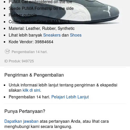
PUMA Cat embroidered on the toe
Suede PUMA Formstrip on the side
Rubber outsole
Color: Shadow Gray-PUMA Black
Material: Leather, Rubber, Synthetic
Lihat lebih banyak
Sneakers
dan
Shoes
Kode Vendor: 39884664
Pengembalian 14 hari.
ID Produk: 949725
Pengiriman & Pengembalian
Untuk informasi lebih lanjut tentang pengiriman & ekspedisi
silakan
klik di sini
.
Pengembalian 14 hari.
Pelajari Lebih Lanjut
Punya Pertanyaan?
Dapatkan jawaban
atas pertanyaan Anda, atau lihat cara
menghubungi kami secara langsung.