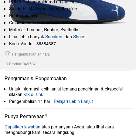
PUMA Cat embroidered on the toe
Suede PUMA Formstrip on the side
Rubber outsole
Color: Intense Lavender-PUMA Silver
Material: Leather, Rubber, Synthetic
Lihat lebih banyak
Sneakers
dan
Shoes
Kode Vendor: 39884687
Pengembalian 14 hari.
ID Produk: 949724
Pengiriman & Pengembalian
Untuk informasi lebih lanjut tentang pengiriman & ekspedisi
silakan
klik di sini
.
Pengembalian 14 hari.
Pelajari Lebih Lanjut
Punya Pertanyaan?
Dapatkan jawaban
atas pertanyaan Anda, atau lihat cara
menghubungi kami secara langsung.