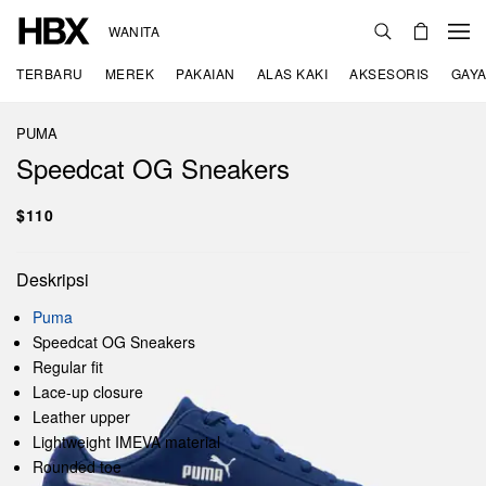
WANITA
TERBARU
MEREK
PAKAIAN
ALAS KAKI
AKSESORIS
GAYA
PUMA
Speedcat OG Sneakers
$110
Deskripsi
Puma
Speedcat OG Sneakers
Regular fit
Lace-up closure
Leather upper
Lightweight IMEVA material
Rounded toe