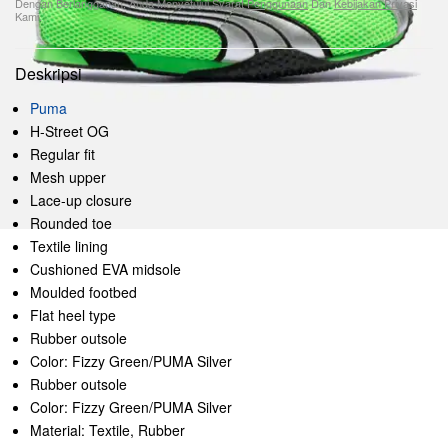
Dengan Berlangganan, Anda Menyetujui
Syarat Penggunaan
Dan
Kebijakan Privasi
Kami.
Deskripsi
Puma
H-Street OG
Regular fit
Mesh upper
Lace-up closure
Rounded toe
Textile lining
Cushioned EVA midsole
Moulded footbed
Flat heel type
Rubber outsole
Color: Fizzy Green/PUMA Silver
Rubber outsole
Color: Fizzy Green/PUMA Silver
Material: Textile, Rubber