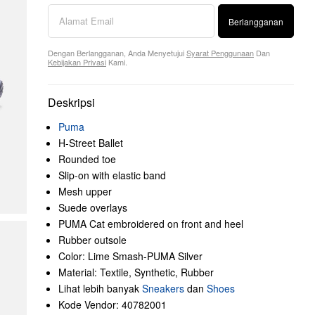
Berlangganan
Dengan Berlangganan, Anda Menyetujui
Syarat Penggunaan
Dan
Kebijakan Privasi
Kami.
Deskripsi
Puma
H-Street Ballet
Rounded toe
Slip-on with elastic band
Mesh upper
Suede overlays
PUMA Cat embroidered on front and heel
Rubber outsole
Color: Lime Smash-PUMA Silver
Material: Textile, Synthetic, Rubber
Lihat lebih banyak
Sneakers
dan
Shoes
Kode Vendor: 40782001