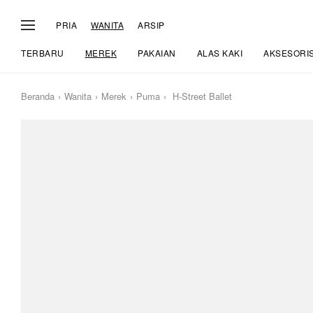
PRIA
WANITA
ARSIP
TERBARU
MEREK
PAKAIAN
ALAS KAKI
AKSESORI
Beranda
Wanita
Merek
Puma
H-Street Ballet