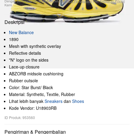
Dengan Berlangganan, Anda Menyetujui
Syarat Penggunaan
Dan
Kebijakan Privasi
Kami.
Deskripsi
New Balance
1890
Mesh with synthetic overlay
Reflective details
"N" logo on the sides
Lace-up closure
ABZORB midsole cushioning
Rubber outsole
Color: Star Burst/ Black
Material: Synthetic, Textile, Rubber
Lihat lebih banyak
Sneakers
dan
Shoes
Kode Vendor: U18903RB
ID Produk: 953560
Pengiriman & Pengembalian