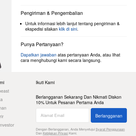
Pengiriman & Pengembalian
Untuk informasi lebih lanjut tentang pengiriman &
ekspedisi silakan
klik di sini
.
Punya Pertanyaan?
Dapatkan jawaban
atas pertanyaan Anda, atau lihat
cara menghubungi kami secara langsung.
mi
Ikuti Kami
beast
Berlangganan Sekarang Dan Nikmati Diskon
ta
10% Untuk Pesanan Pertama Anda
nan
Berlangganan
ir
nvestor
Dengan Berlangganan, Anda Menyetujui
Syarat Penggunaan
Dan
Kebijakan Privasi
Kami.