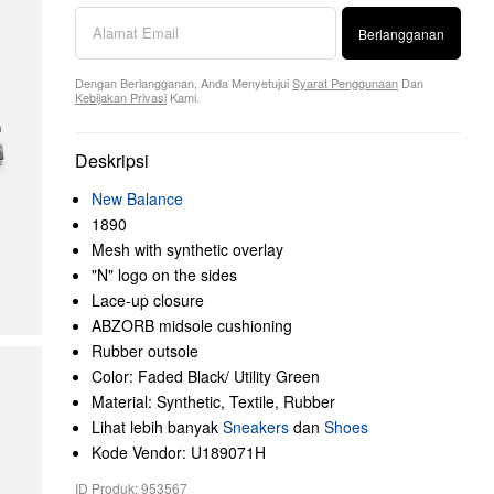
Berlangganan
Dengan Berlangganan, Anda Menyetujui
Syarat Penggunaan
Dan
Kebijakan Privasi
Kami.
Deskripsi
New Balance
1890
Mesh with synthetic overlay
"N" logo on the sides
Lace-up closure
ABZORB midsole cushioning
Rubber outsole
Color: Faded Black/ Utility Green
Material: Synthetic, Textile, Rubber
Lihat lebih banyak
Sneakers
dan
Shoes
Kode Vendor: U189071H
ID Produk: 953567