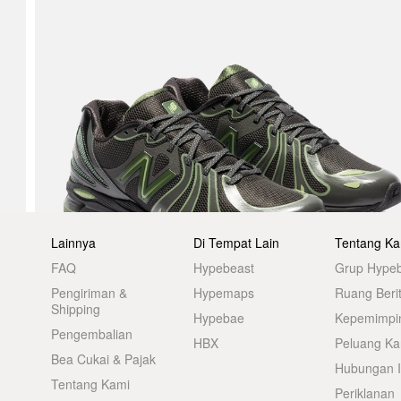
Lainnya
Di Tempat Lain
Tentang Ka
FAQ
Hypebeast
Grup Hype
Pengiriman &
Hypemaps
Ruang Beri
Shipping
Hypebae
Kepemimpi
Pengembalian
HBX
Peluang Kar
Bea Cukai & Pajak
Hubungan I
Tentang Kami
Periklanan