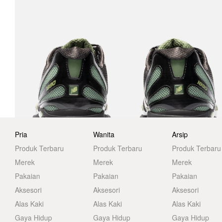
Pria
Wanita
Arsip
Produk Terbaru
Produk Terbaru
Produk Terbaru
Merek
Merek
Merek
Pakaian
Pakaian
Pakaian
Aksesori
Aksesori
Aksesori
Alas Kaki
Alas Kaki
Alas Kaki
Gaya Hidup
Gaya Hidup
Gaya Hidup