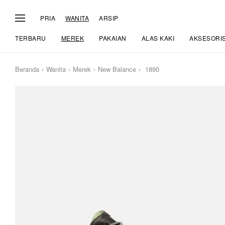
PRIA
WANITA
ARSIP
TERBARU
MEREK
PAKAIAN
ALAS KAKI
AKSESORI
Beranda
Wanita
Merek
New Balance
1890