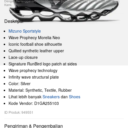
Dengan Berlangganan, Anda Menyetujui
Syarat Penggunaan
Dan
Kebijakan Privasi
Kami.
Deskripsi
Mizuno Sportstyle
Wave Prophecy Morelia Neo
Iconic football shoe silhouette
Quilted synthetic leather upper
Lace-up closure
Signature RunBird logo patch at sides
Wave prophecy technology
Infinity wave structural plate
Color: Silver
Material: Synthetic, Textile, Rubber
Lihat lebih banyak
Sneakers
dan
Shoes
Kode Vendor: D1GA255103
ID Produk: 949551
Pengiriman & Pengembalian