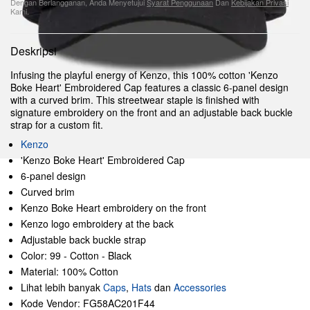
Dengan Berlangganan, Anda Menyetujui
Syarat Penggunaan
Dan
Kebijakan Privasi
Kami.
Deskripsi
Infusing the playful energy of Kenzo, this 100% cotton 'Kenzo
Boke Heart' Embroidered Cap features a classic 6-panel design
with a curved brim. This streetwear staple is finished with
signature embroidery on the front and an adjustable back buckle
strap for a custom fit.
Kenzo
'Kenzo Boke Heart' Embroidered Cap
6-panel design
Curved brim
Kenzo Boke Heart embroidery on the front
Kenzo logo embroidery at the back
Adjustable back buckle strap
Color: 99 - Cotton - Black
Material: 100% Cotton
Lihat lebih banyak
Caps
,
Hats
dan
Accessories
Kode Vendor: FG58AC201F44