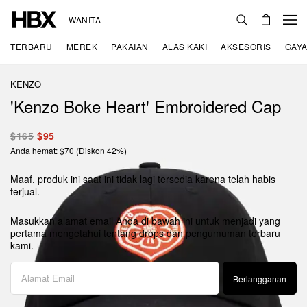
WANITA
TERBARU
MEREK
PAKAIAN
ALAS KAKI
AKSESORIS
GAYA
KENZO
'Kenzo Boke Heart' Embroidered Cap
$165
$95
Anda hemat: $70 (Diskon 42%)
Maaf, produk ini saat ini tidak lagi tersedia karena telah habis
terjual.
Masukkan alamat email Anda di bawah ini untuk menjadi yang
pertama mengetahui tentang drops dan pengumuman terbaru
kami.
Berlangganan