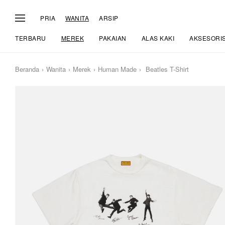
PRIA
WANITA
ARSIP
TERBARU
MEREK
PAKAIAN
ALAS KAKI
AKSESORI
Beranda
Wanita
Merek
Human Made
Beatles T-Shirt