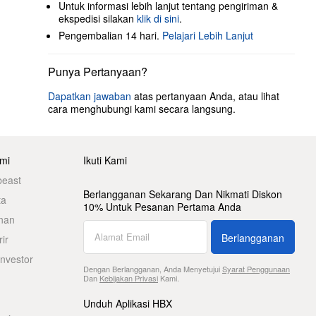
Untuk informasi lebih lanjut tentang pengiriman &
ekspedisi silakan
klik di sini
.
Pengembalian 14 hari.
Pelajari Lebih Lanjut
Punya Pertanyaan?
Dapatkan jawaban
atas pertanyaan Anda, atau lihat
cara menghubungi kami secara langsung.
mi
Ikuti Kami
beast
Berlangganan Sekarang Dan Nikmati Diskon
ta
10% Untuk Pesanan Pertama Anda
nan
Berlangganan
ir
nvestor
Dengan Berlangganan, Anda Menyetujui
Syarat Penggunaan
Dan
Kebijakan Privasi
Kami.
Unduh Aplikasi HBX