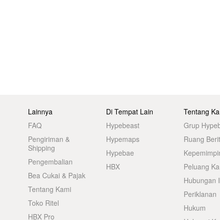
Lainnya
Di Tempat Lain
Tentang Ka
FAQ
Hypebeast
Grup Hype
Pengiriman &
Hypemaps
Ruang Beri
Shipping
Hypebae
Kepemimpi
Pengembalian
HBX
Peluang Kar
Bea Cukai & Pajak
Hubungan I
Tentang Kami
Periklanan
Toko Ritel
Hukum
HBX Pro