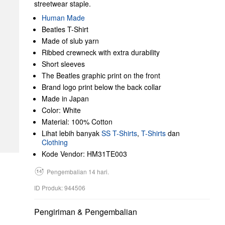
streetwear staple.
Human Made
Beatles T-Shirt
Made of slub yarn
Ribbed crewneck with extra durability
Short sleeves
The Beatles graphic print on the front
Brand logo print below the back collar
Made in Japan
Color: White
Material: 100% Cotton
Lihat lebih banyak
SS T-Shirts
,
T-Shirts
dan
Clothing
Kode Vendor: HM31TE003
Pengembalian 14 hari.
ID Produk: 944506
Pengiriman & Pengembalian