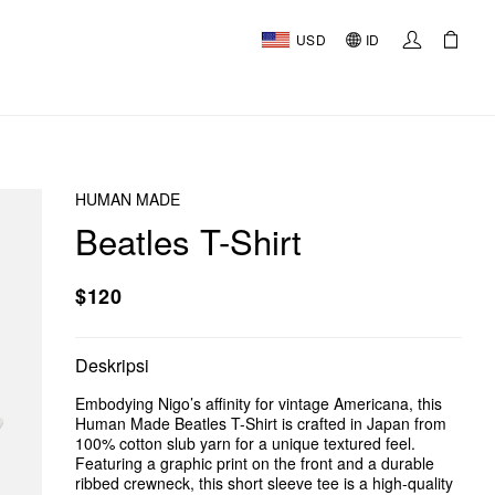
USD
ID
HUMAN MADE
Beatles T-Shirt
$120
Deskripsi
Embodying Nigo’s affinity for vintage Americana, this
Human Made Beatles T-Shirt is crafted in Japan from
100% cotton slub yarn for a unique textured feel.
Featuring a graphic print on the front and a durable
ribbed crewneck, this short sleeve tee is a high-quality