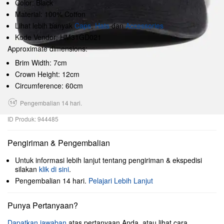
Color: Black
Material: 100% Cotton
Lihat lebih banyak
Caps
,
Hats
dan
Accessories
Kode Vendor: HM31GD021
Approximate dimensions:
Brim Width: 7cm
Crown Height: 12cm
Circumference: 60cm
Pengembalian 14 hari.
ID Produk: 944485
Pengiriman & Pengembalian
Untuk informasi lebih lanjut tentang pengiriman & ekspedisi
silakan
klik di sini
.
Pengembalian 14 hari.
Pelajari Lebih Lanjut
Punya Pertanyaan?
Dapatkan jawaban
atas pertanyaan Anda, atau lihat cara