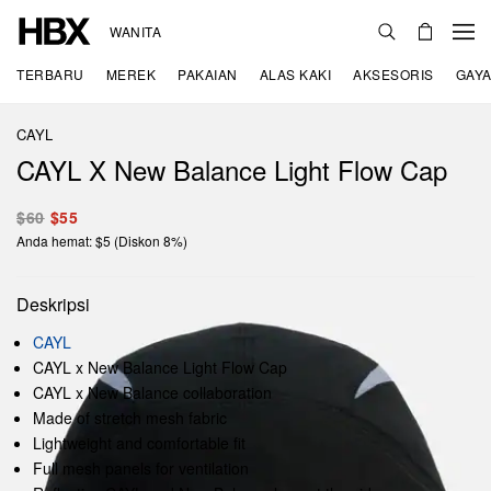
WANITA
TERBARU
MEREK
PAKAIAN
ALAS KAKI
AKSESORIS
GAYA
CAYL
CAYL X New Balance Light Flow Cap
$60
$55
Anda hemat: $5 (Diskon 8%)
Deskripsi
CAYL
CAYL x New Balance Light Flow Cap
CAYL x New Balance collaboration
Made of stretch mesh fabric
Lightweight and comfortable fit
Full mesh panels for ventilation