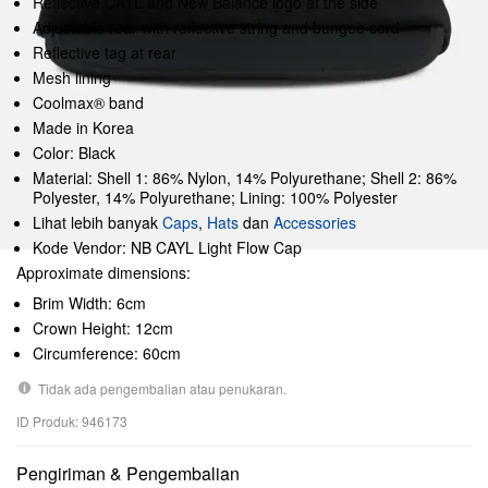
Reflective CAYL and New Balance logo at the side
Adjustable rear with reflective string and bungee cord
Reflective tag at rear
Mesh lining
Coolmax® band
Made in Korea
Color: Black
Material: Shell 1: 86% Nylon, 14% Polyurethane; Shell 2: 86%
Polyester, 14% Polyurethane; Lining: 100% Polyester
Lihat lebih banyak
Caps
,
Hats
dan
Accessories
Kode Vendor: NB CAYL Light Flow Cap
Approximate dimensions:
Brim Width: 6cm
Crown Height: 12cm
Circumference: 60cm
Tidak ada pengembalian atau penukaran.
ID Produk: 946173
Pengiriman & Pengembalian