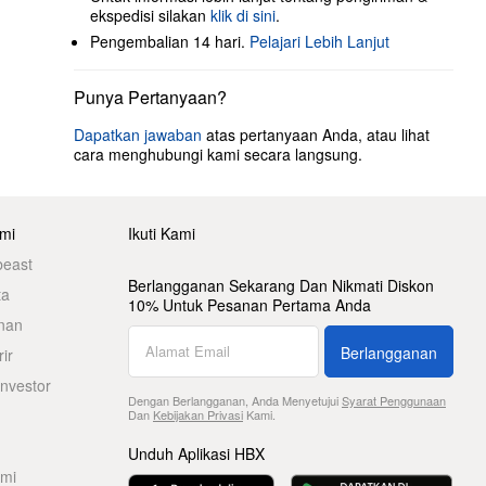
ekspedisi silakan
klik di sini
.
Pengembalian 14 hari.
Pelajari Lebih Lanjut
Punya Pertanyaan?
Dapatkan jawaban
atas pertanyaan Anda, atau lihat
cara menghubungi kami secara langsung.
mi
Ikuti Kami
beast
Berlangganan Sekarang Dan Nikmati Diskon
ta
10% Untuk Pesanan Pertama Anda
nan
Berlangganan
ir
nvestor
Dengan Berlangganan, Anda Menyetujui
Syarat Penggunaan
Dan
Kebijakan Privasi
Kami.
Unduh Aplikasi HBX
ami