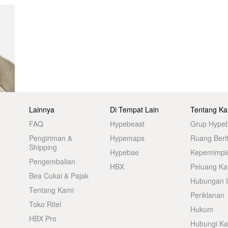
Lainnya
Di Tempat Lain
Tentang Ka
FAQ
Hypebeast
Grup Hype
Pengiriman &
Hypemaps
Ruang Beri
Shipping
Hypebae
Kepemimpi
Pengembalian
HBX
Peluang Kar
Bea Cukai & Pajak
Hubungan I
Tentang Kami
Periklanan
Toko Ritel
Hukum
HBX Pro
Hubungi K