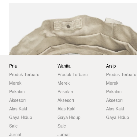
Pria
Wanita
Arsip
Produk Terbaru
Produk Terbaru
Produk Terbaru
Merek
Merek
Merek
Pakaian
Pakaian
Pakaian
Aksesori
Aksesori
Aksesori
Alas Kaki
Alas Kaki
Alas Kaki
Gaya Hidup
Gaya Hidup
Gaya Hidup
Sale
Sale
Jurnal
Jurnal