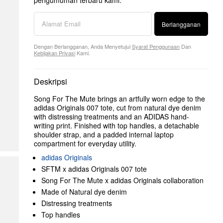
pengumuman terbaru kami.
Berlangganan
Dengan Berlangganan, Anda Menyetujui
Syarat Penggunaan
Dan
Kebijakan Privasi
Kami.
Deskripsi
Song For The Mute brings an artfully worn edge to the
adidas Originals 007 tote, cut from natural dye denim
with distressing treatments and an ADIDAS hand-
writing print. Finished with top handles, a detachable
shoulder strap, and a padded internal laptop
compartment for everyday utility.
adidas Originals
SFTM x adidas Originals 007 tote
Song For The Mute x adidas Originals collaboration
Made of Natural dye denim
Distressing treatments
Top handles