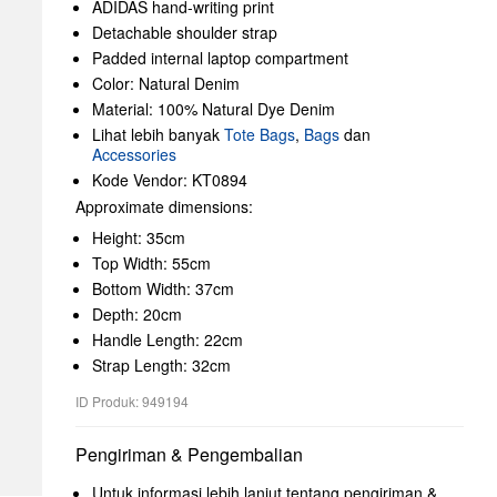
ADIDAS hand-writing print
Detachable shoulder strap
Padded internal laptop compartment
Color: Natural Denim
Material: 100% Natural Dye Denim
Lihat lebih banyak
Tote Bags
,
Bags
dan
Accessories
Kode Vendor: KT0894
Approximate dimensions:
Height: 35cm
Top Width: 55cm
Bottom Width: 37cm
Depth: 20cm
Handle Length: 22cm
Strap Length: 32cm
ID Produk: 949194
Pengiriman & Pengembalian
Untuk informasi lebih lanjut tentang pengiriman &