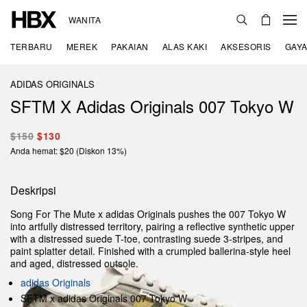
WANITA
TERBARU
MEREK
PAKAIAN
ALAS KAKI
AKSESORIS
GAYA
ADIDAS ORIGINALS
SFTM X Adidas Originals 007 Tokyo W
$150
$130
Anda hemat: $20 (Diskon 13%)
Deskripsi
Song For The Mute x adidas Originals pushes the 007 Tokyo W
into artfully distressed territory, pairing a reflective synthetic upper
with a distressed suede T-toe, contrasting suede 3-stripes, and
paint splatter detail. Finished with a crumpled ballerina-style heel
and aged, distressed outsole.
adidas Originals
SFTM x adidas Originals 007 Tokyo W