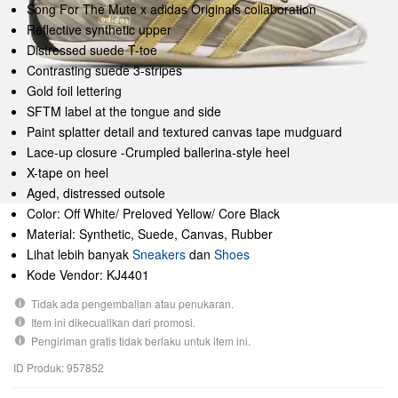
Song For The Mute x adidas Originals collaboration
Reflective synthetic upper
Distressed suede T-toe
Contrasting suede 3-stripes
Gold foil lettering
SFTM label at the tongue and side
Paint splatter detail and textured canvas tape mudguard
Lace-up closure -Crumpled ballerina-style heel
X-tape on heel
Aged, distressed outsole
Color: Off White/ Preloved Yellow/ Core Black
Material: Synthetic, Suede, Canvas, Rubber
Lihat lebih banyak
Sneakers
dan
Shoes
Kode Vendor: KJ4401
Tidak ada pengembalian atau penukaran.
Item ini dikecualikan dari promosi.
Pengiriman gratis tidak berlaku untuk item ini.
ID Produk: 957852