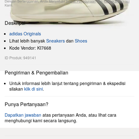
Dengan Berlangganan, Anda Menyetujui
Syarat Penggunaan
Dan
Kebijakan Privasi
Kami.
Deskripsi
adidas Originals
Lihat lebih banyak
Sneakers
dan
Shoes
Kode Vendor: KI7668
ID Produk: 949141
Pengiriman & Pengembalian
Untuk informasi lebih lanjut tentang pengiriman & ekspedisi
silakan
klik di sini
.
Punya Pertanyaan?
Dapatkan jawaban
atas pertanyaan Anda, atau lihat cara
menghubungi kami secara langsung.