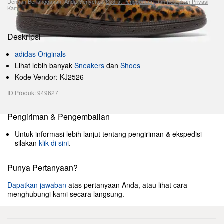
Dengan Berlangganan, Anda Menyetujui
Syarat Penggunaan
Dan
Kebijakan Privasi
Kami.
Deskripsi
adidas Originals
Lihat lebih banyak
Sneakers
dan
Shoes
Kode Vendor: KJ2526
ID Produk: 949627
Pengiriman & Pengembalian
Untuk informasi lebih lanjut tentang pengiriman & ekspedisi
silakan
klik di sini
.
Punya Pertanyaan?
Dapatkan jawaban
atas pertanyaan Anda, atau lihat cara
menghubungi kami secara langsung.