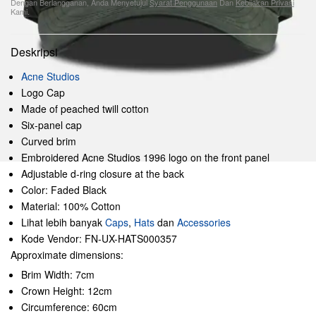
Dengan Berlangganan, Anda Menyetujui
Syarat Penggunaan
Dan
Kebijakan Privasi
Kami.
Deskripsi
Acne Studios
Logo Cap
Made of peached twill cotton
Six-panel cap
Curved brim
Embroidered Acne Studios 1996 logo on the front panel
Adjustable d-ring closure at the back
Color: Faded Black
Material: 100% Cotton
Lihat lebih banyak
Caps
,
Hats
dan
Accessories
Kode Vendor: FN-UX-HATS000357
Approximate dimensions:
Brim Width: 7cm
Crown Height: 12cm
Circumference: 60cm