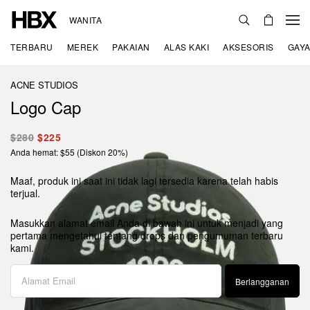
WANITA
TERBARU
MEREK
PAKAIAN
ALAS KAKI
AKSESORIS
GAYA
ACNE STUDIOS
Logo Cap
$280
$225
Anda hemat: $55 (Diskon 20%)
Maaf, produk ini saat ini tidak lagi tersedia karena telah habis
terjual.
Masukkan alamat email Anda di bawah ini untuk menjadi yang
pertama mengetahui tentang drops dan pengumuman terbaru
kami.
Berlangganan